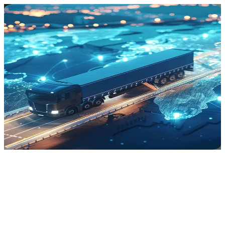
Tạo một tài khoản
Hãy hoàn tất thiết lập để bạn có thể truy cập tài khoản cá nhân của
mình
Email của bạn
*
Gửi mã
Đã có tài khoản?
Đăng nhập
🇻🇳
VI