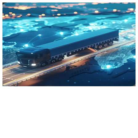
Quên mật khẩu?
Đừng lo, chuyện này ai cũng có thể gặp. Nhập email của bạn bên
dưới để khôi phục mật khẩu.
Email
*
Gửi
🇻🇳
VI